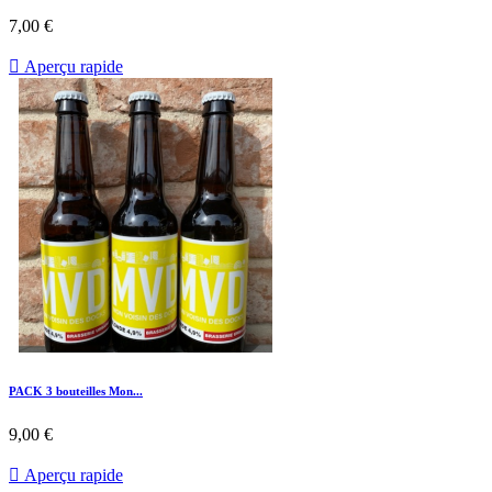
7,00 €

Aperçu rapide
PACK 3 bouteilles Mon...
9,00 €

Aperçu rapide