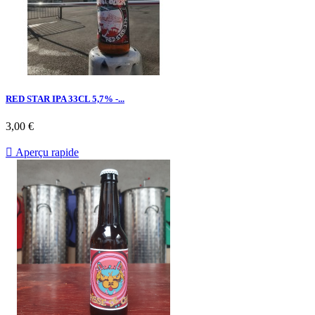
RED STAR IPA 33CL 5,7% -...
3,00 €

Aperçu rapide