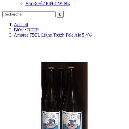
Vin Rosé / PINK WINE

Accueil
Bière / BEER
Ambrée 75CL Ligne Treizh Pale Ale 5,4%