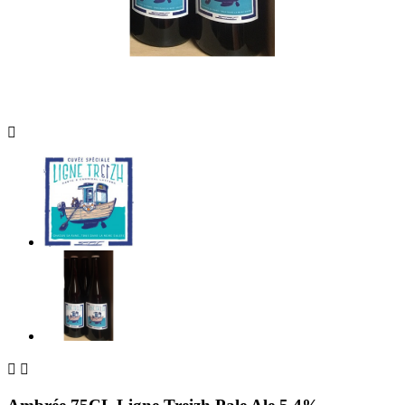


