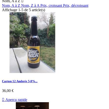
Nom, A à Z

Nom, A à Z
Nom, Z à A
Prix, croissant
Prix, décroissant
Affichage 1-5 de 5 article(s)
Carton 12 Ambrée 5,8%...
36,00 €

Aperçu rapide